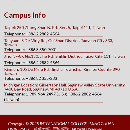
Campus Info
Taipei: 250 Zhong Shan N. Rd., Sec. 5, Taipei 111, Taiwan
Telephone: +886 2 2882-4564
Taoyuan: 5 De Ming Rd., Gui Shan District, Taoyuan City 333,
Taiwan
Telephone: +886 3 350-7001
Jihe: 3F-8F, No.130, Jihe Rd., Shihlin District, Taipei City 111, Taiwan
Telephone: +886 2 2882-4564
Kinmen: 105 De Ming Rd., Jinsha Township, Kinmen County 890,
Taiwan
Telephone: +886 82 355-233
Michigan Location: Gilbertson Hall, Saginaw Valley State University,
7400 Bay Road, Saginaw, MI 48710 U.S.A.
Telephone: 1-989-964-2497 (U.S.); +886 2 2882-4564
(Taiwan)
Copyright © 2025 INTERNATIONAL COLLEGE - MING CHUAN
UNIVERSITY :: 銘傳大學 - 國際學院 | All Rights Reserved