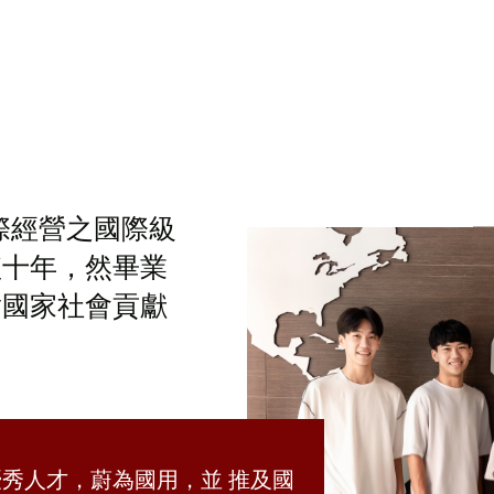
際經營之國際級
短十年，然畢業
對國家社會貢獻
秀人才，蔚為國用，並 推及國